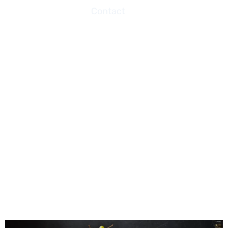
Contact
Un Festin De Saveurs :
L’expérience D’un
Buffet Traiteur De
Luxe Inoubliable